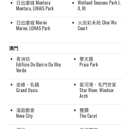
日出康城 Montara
Wetland Seasons Park I,
Montara, LOHAS Park
II, III
日出康城 Marini
火炭彩禾苑 Choi Wo
Marini, LOHAS Park
Court
澳門
青洲坊
擎天匯
Edifício Do Bairro Da Ilha
Praia Park
Verde
金峰．名鑄
星河灣．名門世家
Grand Oasis
Star River. Windsor
Arch
濠庭都會
雙鑽
Nova City
The Carat