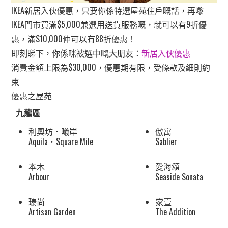
IKEA新居入伙優惠，只要你係特選屋苑住戶嘅話，再嚟
IKEA門市買滿$5,000兼選用送貨服務嘅，就可以有9折優
惠，滿$10,000仲可以有88折優惠！
即刻睇下，你係咪被選中嘅大朋友：
新居入伙優惠
消費金額上限為$30,000，優惠期有限，受條款及細則約
束
優惠之屋苑
九龍區
利奧坊．曦岸
傲寓
Aquila．Square Mile
Sablier
本木
愛海頌
Arbour
Seaside Sonata
瑧尚
家壹
Artisan Garden
The Addition