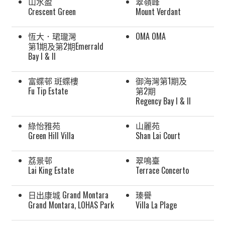
山水盈
翠嶺峰
Crescent Green
Mount Verdant
恆大．珺瓏灣
OMA OMA
第1期及第2期Emerrald
Bay I & II
富蝶邨 斑蝶樓
御海灣第1期及
Fu Tip Estate
第2期
Regency Bay I & II
綠怡雅苑
山麗苑
Green Hill Villa
Shan Lai Court
荔景邨
翠鳴臺
Lai King Estate
Terrace Concerto
日出康城 Grand Montara
瑧譽
Grand Montara, LOHAS Park
Villa La Plage