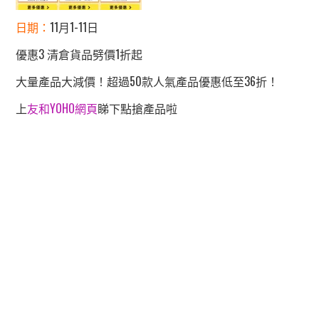
日期：
11月1-11日
優惠3 清倉貨品劈價1折起
大量產品大減價！超過50款人氣產品優惠低至36折！
上
友和YOHO網頁
睇下點搶產品啦