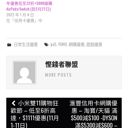
年優惠低至32折+$888搶購
AirPods/Switch (到2月27日)
2022 年 1 月 4 日
在「信用卡優惠」中
日常生活優惠
ps5
,
YOHO
,
網購優惠
,
遊戲優惠
慳錢者聯盟
MORE POSTS
Post
小米雙11購物狂
滙豐信用卡網購優
navigation
歡節 – 低至6折高
惠 – 淘寶/天貓 滿
達，$1111優惠(11月
$500減$100 -DYSON
1-11日)
滿$5300減$600 –