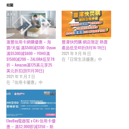
相關
滙豐信用卡網購優惠 – 淘
豐澤快閃購 網店限定 熱賣
寶/天貓 滿$500減$100 -Dyson
產品低至41折(9月16-19日)
滿$5300減$600 – YOHO滿
2021 年 9 月 16 日
$1500減200 – ZALORA低至78
在「日常生活優惠」中
折 – Amazon滿125美元享25
美元折扣(到11月30日)
2021 年 11 月 2 日
在「信用卡優惠」中
ElecBoy電器幫 x Citi 信用卡優
惠 – 滿$2,000即減$150 – 新