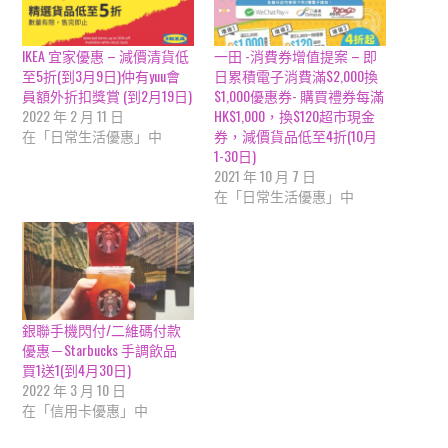
IKEA 宜家優惠 – 減價清貨低
一田 -消費券增值提案 – 即
至5折(到3月9日)仲有yuu會
日累積電子消費滿$2,000換
員額外折扣獎賞 (到2月19日)
$1,000優惠券- 購買禮券每滿
2022 年 2 月 11 日
HK$1,000，換$120超市現金
在「日常生活優惠」中
券，減價貨品低至4折(10月
1-30日)
2021 年 10 月 7 日
在「日常生活優惠」中
銀聯手機閃付/二維碼付款
優惠－Starbucks 手調飲品
買1送1(到4月30日)
2022 年 3 月 10 日
在「信用卡優惠」中