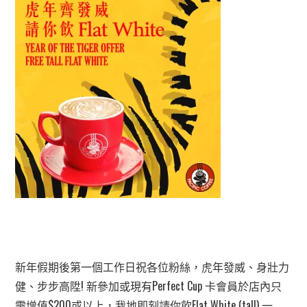
新年假期後第一個工作日祝各位粉絲，虎年發威、身壯力
健、步步高陞! 新參加或現有Perfect Cup 卡會員於店內只
需增值$200或以上，我地即刻請你飲Flat White (tall) 一