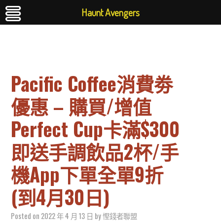
Haunt Avengers
Pacific Coffee消費劵
優惠 – 購買/增值
Perfect Cup卡滿$300
即送手調飲品2杯/手
機App下單全單9折
(到4月30日)
Posted on
2022 年 4 月 13 日
by
慳錢者聯盟