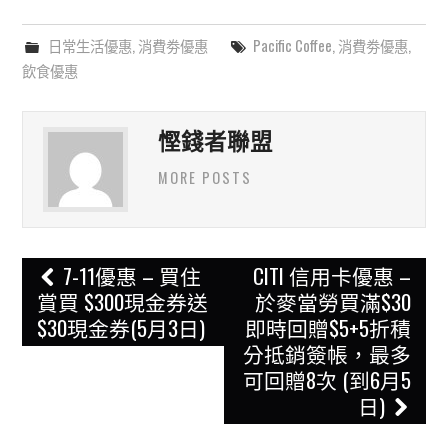
日常生活優惠
,
消費劵優惠
Pacific Coffee
,
消費劵優惠
,
飲食優惠
慳錢者聯盟
MORE POSTS
Post
7-11優惠 – 買住
CITI 信用卡優惠 –
navigation
賞買 $300現金券送
於麥當勞買滿$30
$30現金券(5月3日)
即時回贈$5+5折積
分抵銷簽帳，最多
可回贈8次 (到6月5
日)