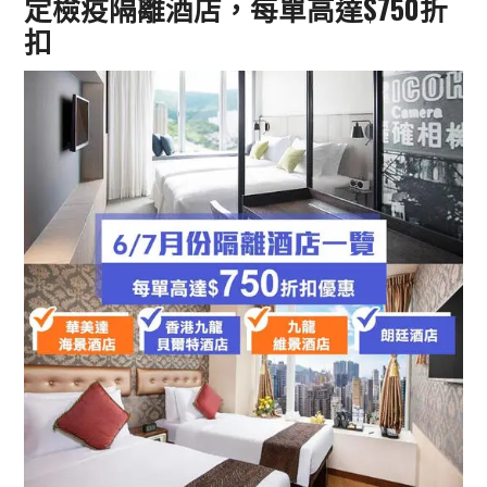
定檢疫隔離酒店，每單高達$750折
扣