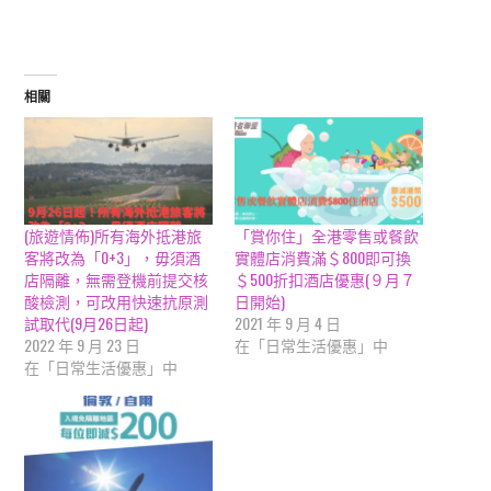
相關
(旅遊情佈)所有海外抵港旅
「賞你住」全港零售或餐飲
客將改為「0+3」，毋須酒
實體店消費滿＄800即可換
店隔離，無需登機前提交核
＄500折扣酒店優惠(９月７
酸檢測，可改用快速抗原測
日開始)
試取代(9月26日起)
2021 年 9 月 4 日
2022 年 9 月 23 日
在「日常生活優惠」中
在「日常生活優惠」中