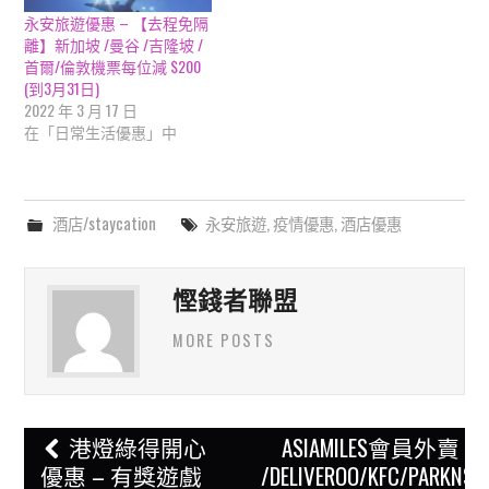
永安旅遊優惠 – 【去程免隔
離】新加坡 /曼谷 /吉隆坡 /
首爾/倫敦機票每位減 $200
(到3月31日)
2022 年 3 月 17 日
在「日常生活優惠」中
酒店/staycation
永安旅遊
,
疫情優惠
,
酒店優惠
慳錢者聯盟
MORE POSTS
Post
港燈綠得開心
ASIAMILES會員外賣 FO
navigation
優惠 – 有獎遊戲
/DELIVEROO/KFC/PARKNSH