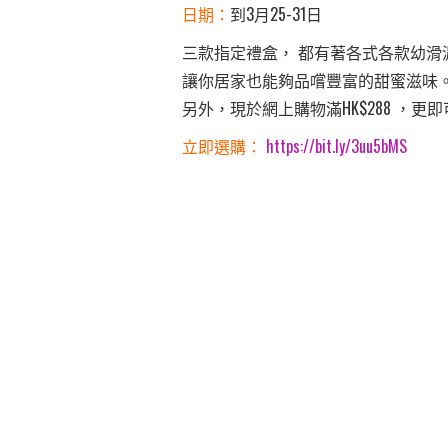
日期：
到3月25-31日
三款指定禮盒， 都有著各式各款幼滑
讓你居家也能夠品嚐豐富的甜蜜滋味
另外，現於網上購物滿HK$288 ，更
立即選購：
https://bit.ly/3uu5bMS