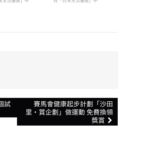
5個試
賽馬會健康起步計劃「沙田
里・賞企劃」做運動 免費換領
獎賞