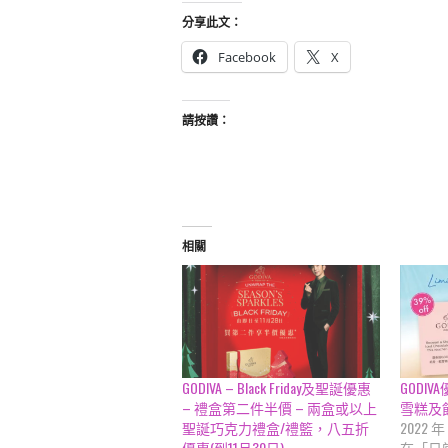
分享此文：
Facebook
X
請按讚：
相關
GODIVA – Black Friday及聖誕優惠
GODIVA
– 禮盒第二件半價 – 兩盒或以上
雪糕及
聖誕巧克力禮盒/禮籃，八五折
2022 年
優惠(到11月30日)
在「日