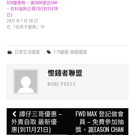
$20優惠券，滿$800更送$60
– 衣料服飾正價7折(到2月28
日)
2022 年 1 月 26 日
在「信用卡優惠」中
日常生活優惠
7-11優惠
,
睇戲優惠
慳錢者聯盟
MORE POSTS
Post
譚仔三哥優惠 –
FWD MAX 登記做會
navigation
外賣自取 最新優
員 – 免費參加抽
惠(到11月21日)
獎，贏EASON CHAN