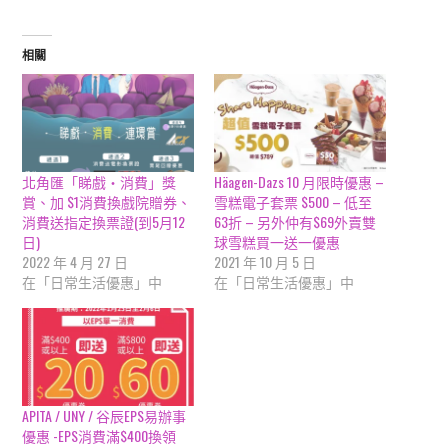
相關
北角匯「睇戲‧消費」獎
Häagen-Dazs 10 月限時優惠 –
賞、加 $1消費換戲院贈券、
雪糕電子套票 $500 – 低至
消費送指定換票證(到5月12
63折 – 另外仲有$69外賣雙
日)
球雪糕買一送一優惠
2022 年 4 月 27 日
2021 年 10 月 5 日
在「日常生活優惠」中
在「日常生活優惠」中
APITA / UNY / 谷辰EPS易辦事
優惠 -EPS消費滿$400換領