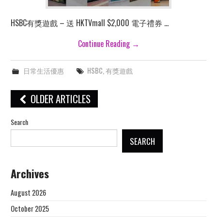
HSBC有獎遊戲 – 送 HKTVmall $2,000 電子禮券 …
Continue Reading
→
日常生活優惠
HSBC
,
有獎遊戲
Post
OLDER ARTICLES
navigation
Search
SEARCH
Archives
August 2026
October 2025