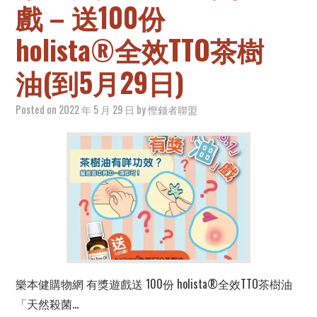
戲 – 送100份
holista®全效TTO茶樹
油(到5月29日)
Posted on
2022 年 5 月 29 日
by
慳錢者聯盟
樂本健購物網 有獎遊戲送 100份 holista®全效TTO茶樹油
「天然殺菌…