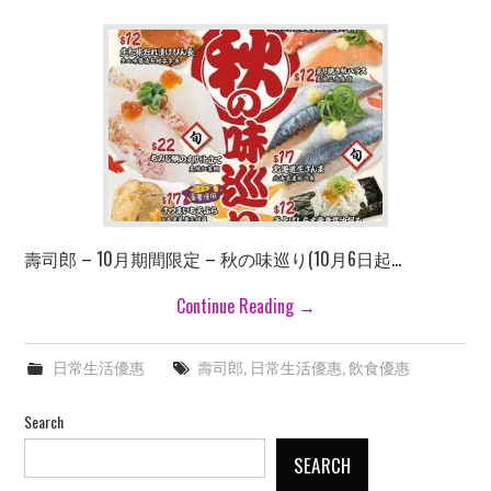
壽司郎 – 10月期間限定 – 秋の味巡り(10月6日起…
Continue Reading
→
日常生活優惠
壽司郎
,
日常生活優惠
,
飲食優惠
Search
SEARCH