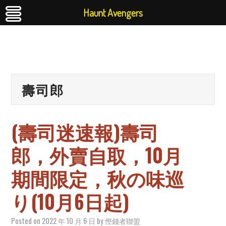
Haunt Avengers
壽司郎
(壽司迷速報)壽司
郎，外賣自取，10月
期間限定，秋の味巡
り(10月6日起)
Posted on
2022 年 10 月 6 日
by
慳錢者聯盟