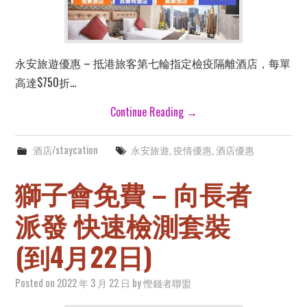
永安旅遊優惠 – 抵港旅客第七輪指定檢疫隔離酒店，每單
高達$750折…
Continue Reading
→
酒店/staycation
永安旅遊
,
疫情優惠
,
酒店優惠
獅子會免費 – 向長者
派發 快速檢測套裝
(到4月22日)
Posted on
2022 年 3 月 22 日
by
慳錢者聯盟