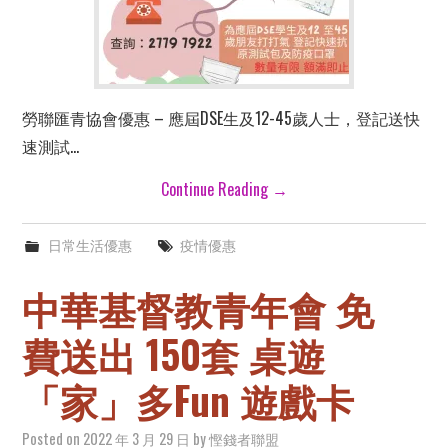
勞聯匯青協會優惠 – 應屆DSE生及12-45歲人士，登記送快
速測試…
Continue Reading
→
日常生活優惠
疫情優惠
中華基督教青年會 免
費送出 150套 桌遊
「家」多Fun 遊戲卡
Posted on
2022 年 3 月 29 日
by
慳錢者聯盟