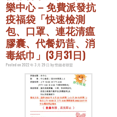
樂中心 – 免費派發抗
疫福袋「快速檢測
包、口罩、連花清瘟
膠囊、代餐奶昔、消
毒紙巾」(3月31日)
Posted on
2022 年 3 月 29 日
by
慳錢者聯盟