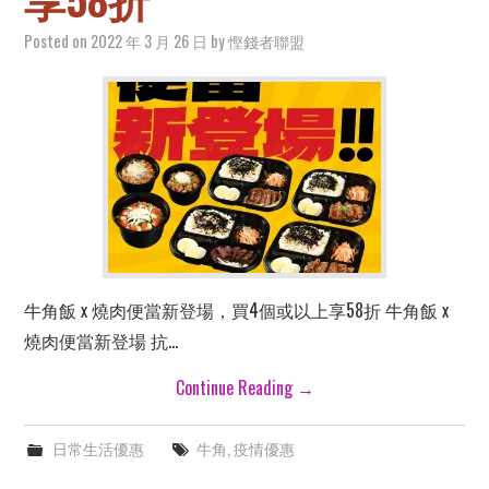
Posted on
2022 年 3 月 26 日
by
慳錢者聯盟
牛角飯 x 燒肉便當新登場，買4個或以上享58折 牛角飯 x
燒肉便當新登場 抗…
Continue Reading
→
日常生活優惠
牛角
,
疫情優惠