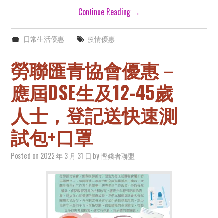
Continue Reading
→
日常生活優惠
疫情優惠
勞聯匯青協會優惠 –
應屆DSE生及12-45歲
人士，登記送快速測
試包+口罩
Posted on
2022 年 3 月 31 日
by
慳錢者聯盟