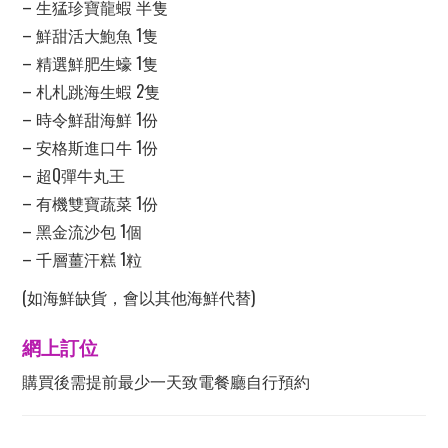
– 生猛珍寶龍蝦 半隻
– 鮮甜活大鮑魚 1隻
– 精選鮮肥生蠔 1隻
– 札札跳海生蝦 2隻
– 時令鮮甜海鮮 1份
– 安格斯進口牛 1份
– 超Q彈牛丸王
– 有機雙寶蔬菜 1份
– 黑金流沙包 1個
– 千層薑汗糕 1粒
(如海鮮缺貨，會以其他海鮮代替)
網上訂位
購買後需提前最少一天致電餐廳自行預約