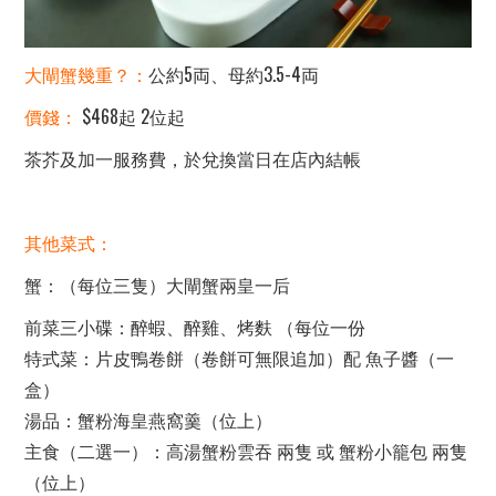
大閘蟹幾重？：
公約5両、母約3.5-4両
價錢：
$468起 2位起
茶芥及加一服務費，於兌換當日在店內結帳
其他菜式：
蟹：（每位三隻）大閘蟹兩皇一后
前菜三小碟：醉蝦、醉雞、烤麩 （每位一份
特式菜：片皮鴨卷餅（卷餅可無限追加）配 魚子醬（一
盒）
湯品：蟹粉海皇燕窩羹（位上）
主食（二選一）：高湯蟹粉雲吞 兩隻 或 蟹粉小籠包 兩隻
（位上）