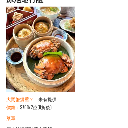
大閘蟹幾重？：
未有提供
價錢：
$768/2位(8折後)
菜單