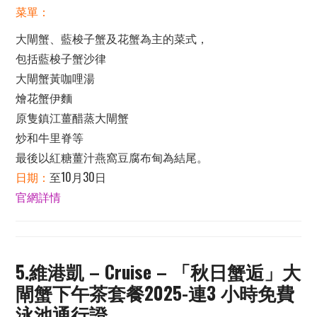
菜單：
大閘蟹、藍梭子蟹及花蟹為主的菜式，
包括藍梭子蟹沙律
大閘蟹黃咖哩湯
燴花蟹伊麵
原隻鎮江薑醋蒸大閘蟹
炒和牛里脊等
最後以紅糖薑汁燕窩豆腐布甸為結尾。
日期：
至10月30日
官網詳情
5.維港凱 – Cruise – 「秋日蟹逅」大
閘蟹下午茶套餐2025-連3 小時免費
泳池通行證