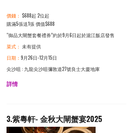
價錢：
$688起 2位起
購滿5張送1張 價值$688
“御品大閘蟹套餐禮券”約於9月6日起於滬江飯店發售
菜式：
未有提供
日期：
9月26日-12月15日
尖沙咀 : 九龍尖沙咀彌敦道27號良士大廈地庫
詳情
3.紫粵軒-
金秋大閘蟹宴2025