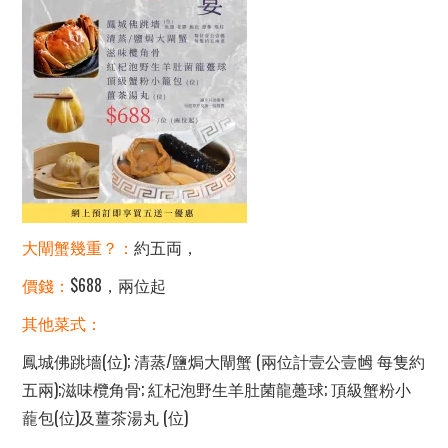
大閘蟹幾重？：
約五両，
價錢：
$688，兩位起
其他菜式：
鳳城佛跳墻(位); 清蒸/鹽焗大閘蟹 (兩位計壹公壹乸 每隻約
五兩);滋味欖角骨; 紅杞泡野生羊肚菌龍躉球; 頂級蟹粉小
蘢包(位)及薑茶湯丸 (位)