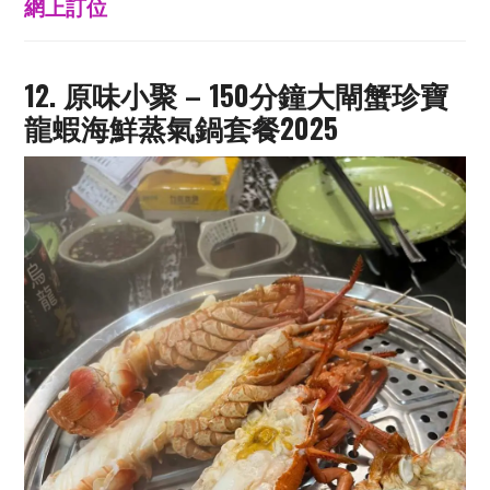
網上訂位
12. 原味小聚 – 150分鐘大閘蟹珍寶
龍蝦海鮮蒸氣鍋套餐2025