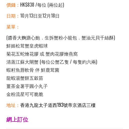
價錢：
HK$838 /每位 (兩位起)
日期：
10月13日至12月18日
菜單：
(醬香大麴溏心鮑．生拆蟹粉小籠包．蟹油元貝千絲酥)
鮮姬松茸蟹皇虎蝦球
菊花五蛇燴花膠 或 蟹肉花膠燴燕窩
清蒸江蘇大閘蟹 (每位公蟹乙隻 / 每隻約六兩)
蝦籽魚唇軟骨 伴 鮮鹿茸菌
龍蝦湯蟹餅五穀苗
薑茶金薯芋圓小丸子
金粉流星可可脆脆
地址：
香港九龍太子道西193號帝京酒店三樓
網上訂位