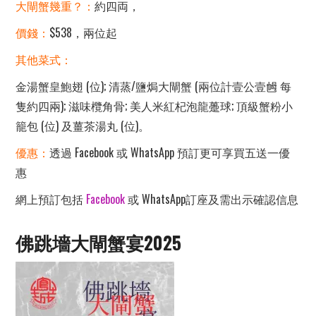
大閘蟹幾重？：
約四両，
價錢：
$538，兩位起
其他菜式：
金湯蟹皇鮑翅 (位); 清蒸/鹽焗大閘蟹 (兩位計壹公壹乸 每
隻約四兩); 滋味欖角骨; 美人米紅杞泡龍躉球; 頂級蟹粉小
籠包 (位) 及薑茶湯丸 (位)。
優惠：
透過 Facebook 或 WhatsApp 預訂更可享買五送一優
惠
網上預訂包括
Facebook
或 WhatsApp訂座及需出示確認信息
佛跳墻大閘蟹宴2025