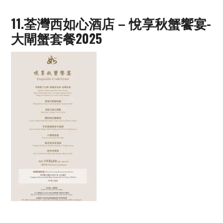
11.荃灣西如心酒店 – 悅享秋蟹饗宴-
大閘蟹套餐2025