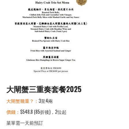
大閘蟹三重奏套餐2025
大閘蟹幾重？：
3至4兩
價錢：
$548.8 (85折後)，2位起
菜單需一天前預訂