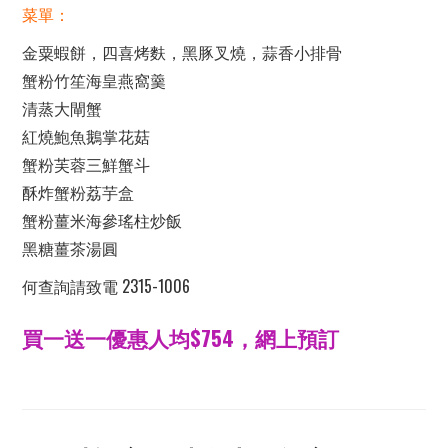
菜單：
金粟蝦餅，四喜烤麩，黑豚叉燒，蒜香小排骨
蟹粉竹笙海皇燕窩羹
清蒸大閘蟹
紅燒鮑魚鵝掌花菇
蟹粉芙蓉三鮮蟹斗
酥炸蟹粉荔芋盒
蟹粉薑米海參瑤柱炒飯
黑糖薑茶湯圓
何查詢請致電 2315-1006
買一送一優惠人均$754，網上預訂