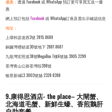
優惠：
透過 Facebook 或 WhatsApp 預訂更可享買五送一優
惠
網上預訂包括
Facebook
或 WhatsApp訂座及需出示確認信息
地址：
上環幹諾道西3號 2815 8689
銅鑼灣禮頓道30號地下 2881 8687
九龍灣宏照道38號MegaBox 7樓6號舖 3905 2299
荃灣青山公路荃灣段398號
愉景新城L3 3003號舖 2328 8398
9.
康得思酒店- the place
– 大閘蟹、
北海道毛蟹、新鮮生蠔、香煎鵝肝
自助套餐