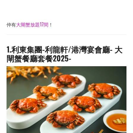
仲有
大閘蟹放題17間
！
1.利東集團-利龍軒/港灣宴會廳- 大
閘蟹餐廳套餐2025-