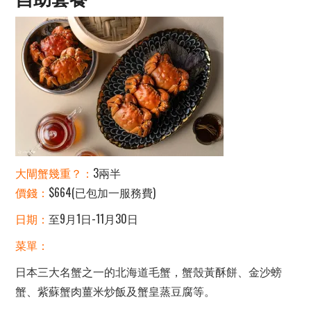
大閘蟹幾重？：
3兩半
價錢：
$664(已包加一服務費)
日期：
至9月1日-11月30日
菜單：
日本三大名蟹之一的北海道毛蟹，蟹殼黃酥餅、金沙螃
蟹、紫蘇蟹肉薑米炒飯及蟹皇蒸豆腐等。