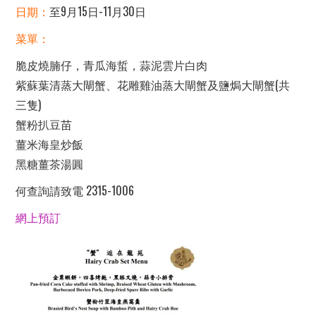
日期：
至9月15日-11月30日
菜單：
脆皮燒腩仔，青瓜海蜇，蒜泥雲片白肉
紫蘇葉清蒸大閘蟹、花雕雞油蒸大閘蟹及鹽焗大閘蟹(共
三隻)
蟹粉扒豆苗
薑米海皇炒飯
黑糖薑茶湯圓
何查詢請致電 2315-1006
網上預訂