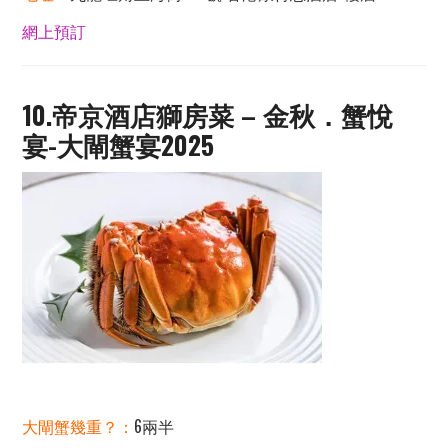
網上預訂
10.帝京酒店獅房菜 – 金秋．蟹悅
宴-大閘蟹宴2025
大閘蟹幾重？：
6兩半