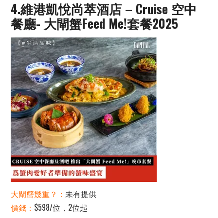
4.維港凱悅尚萃酒店 – Cruise 空中
餐廳- 大閘蟹Feed Me!套餐2025
大閘蟹幾重？：
未有提供
價錢：
$598/位，2位起