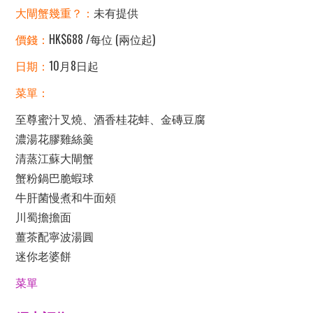
大閘蟹幾重？：
未有提供
價錢：
HK$688 /每位 (兩位起)
日期：
10月8日起
菜單：
至尊蜜汁叉燒、酒香桂花蚌、金磚豆腐
濃湯花膠雞絲羹
清蒸江蘇大閘蟹
蟹粉鍋巴脆蝦球
牛肝菌慢煮和牛面頰
川蜀擔擔面
薑茶配寧波湯圓
迷你老婆餅
菜單