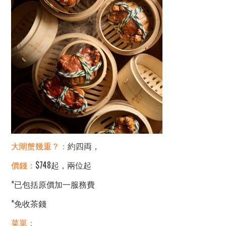
大閘蟹幾重？：
約四両，
價錢：
$748起，兩位起
*已包括原價加一服務費
*免收茶錢
菜單：