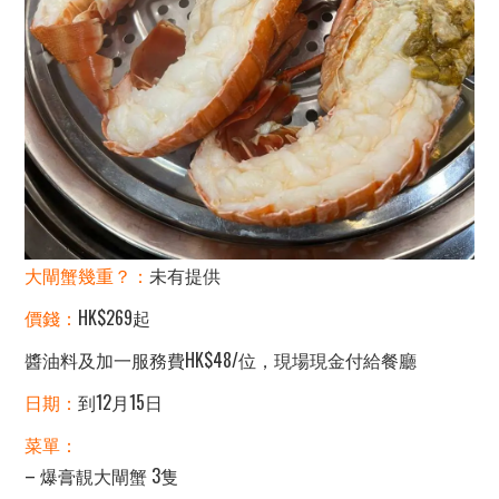
大閘蟹幾重？：
未有提供
價錢：
HK$269起
醬油料及加一服務費HK$48/位，現場現金付給餐廳
日期：
到12月15日
菜單：
– 爆膏靚大閘蟹 3隻