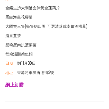
金錢生拆大閘蟹盒伴黃金蓮藕片
蛋白海皇花膠羹
大閘蟹三隻(每隻約四両, 可選清蒸或南薑酒槽蒸)
棗皇薑茶
蟹粉蟹肉扒菠菜苗
蟹粉湯順德魚麵
日期：
到11月30日
地址：
香港將軍澳唐德街3號
網上訂購