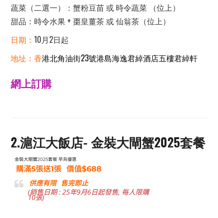
蔬菜（二選一）：蟹粉豆苗 或 時令蔬菜 （位上）
甜品：時令水果 + 棗皇薑茶 或 仙翁茶（位上）
日期：
10月2日起
地址：香
港北角油街23號港島海逸君綽酒店五樓君綽軒
網上訂購
2.滬江大飯店- 金裝大閘蟹2025套餐