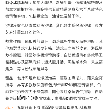
時令冰鎮海鮮：加拿大龍蝦、新鮮生蠔、俄羅斯鱈蟹腳及
加拿大龍蝦鉗等。每晚提供五款精選刺身及六至八款特色
壽司和卷物，包括吞拿魚、油甘魚及帶子等。
沙律冷盤包括泰式魷魚沙律、參巴醬木瓜烤魚沙律，東方
芝麻汁墨魚仔沙律等。
熱葷佳餚：鐵板香煎鵝肝，焗烤戰斧牛扒及海鮮泡飯，其
他精選菜式包括特式燒乳豬、法式三文魚酥皮卷、避風塘
炒小龍蝦、韓國辣椒醬燒鴨胸等，自助餐還備有多款手工
精製點心及蒸氣海鮮，滬式龍井酥、啤梨咸水角、果皮蒸
鮑魚、蒜香粉絲蒸扇貝等。
甜品：包括即燒焦糖燉蛋泡芙、薑湯芝麻湯丸、蘋果金寶
撻等。亦有多款原個蛋糕包括班蘭D24榴槤雪芳蛋糕、伯
爵茶牛奶朱古力千層蛋糕、開心果紅桑莓杏仁撻等，自助
餐更設MÖVENPICK® 雪糕車，由甜品師即製雪糕三文治。
地址：
九龍旺角上海街555號 香港康得思酒店L樓層