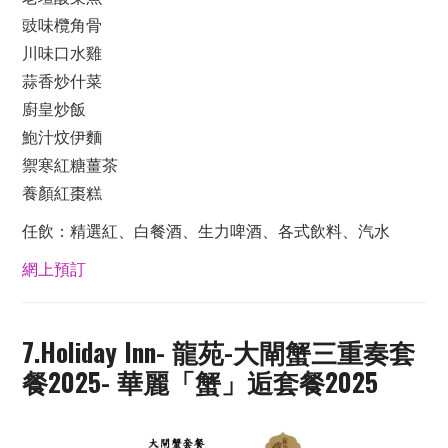
豉味欖角骨
川味口水雞
蒜香炒什菜
廚皇炒飯
鮑汁炆伊麵
禦寒紅糖薑茶
養顏紅棗糕
任飲：精選紅、白餐酒、生力啤酒、各式飲料、汽水
網上預訂
7.Holiday Inn- 龍苑-大閘蟹三重奏套
餐2025- 華麗「蟹」逅套餐2025