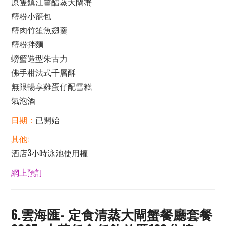
原隻鎮江薑醋蒸大閘蟹
蟹粉小籠包
蟹肉竹笙魚翅羹
蟹粉拌麵
螃蟹造型朱古力
佛手柑法式千層酥
無限暢享雞蛋仔配雪糕
氣泡酒
日期：
已開始
其他:
酒店3小時泳池使用權
網上預訂
6.雲海匯- 定食清蒸大閘蟹餐廳套餐