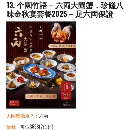
13. 个園竹語 – 六両大閘蟹．珍饈八
味金秋宴套餐2025 – ⾜六両保證
大閘蟹幾重？：
六兩
價錢：
每位$598(2位起)