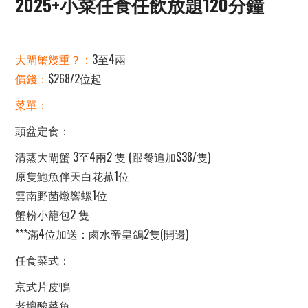
2025
+小菜任食任飲放題120分鐘
大閘蟹幾重？：
3至4兩
價錢：
$268/2位起
菜單：
頭盆定食：
清蒸大閘蟹 3至4兩2 隻 (跟餐追加$38/隻)
原隻鮑魚伴天白花菰1位
雲南野菌燉響螺1位
蟹粉小籠包2 隻
***滿4位加送：鹵水帝皇鴿2隻(開邊)
任食菜式：
京式片皮鴨
老壇酸菜魚