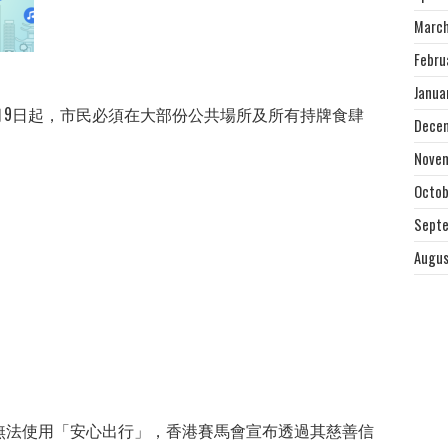
March
Febru
Janua
月9日起，市民必須在大部份公共場所及所有持牌食肆
Decem
Novem
Octob
Septe
Augus
無法使用「安心出行」，香港賽馬會宣布透過其慈善信