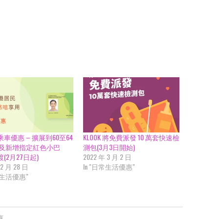
乘車優惠 – 擴展到60至64
KLOOK 將免費派發 10 萬套快速檢
 及新增指定紅色小巴
測包(3月3日開始)
(2月27日起)
2022 年 3 月 2 日
 2 月 28 日
In "日常生活優惠"
常生活優惠"
惠