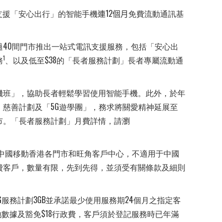
支援「安心出行」的智能手機
連
12
個月
免費流動通訊基
過40間門市推出一站式電訊支援服務，包括「安心出
1
務
、以及低至$38的「長者服務計劃」長者專屬流動通
機班」，協助長者輕鬆學習使用智能手機。此外，於年
慈善計劃及「5G遊學團」，務求將關愛精神延展至
市。「長者服務計劃」月費詳情，請瀏
中國移動香港各門市和旺角客戶中心，不適用于中國
費客戶，數量有限，先到先得，並須受有關條款及細則
G服務計劃3GB並承諾最少使用服務期24個月之指定客
地數據及豁免$18行政費，客戶須於登記服務時已年滿