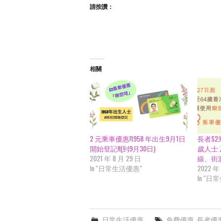
請按讚：
相關
2 元乘車優惠!1958 年出生9月1日
長者$2
開始登記!!(到9月30日)
歲人士
2021 年 8 月 29 日
線、街渡
In "日常生活優惠"
2022 年
In "日
日常生活優惠
免費優惠
,
長者優