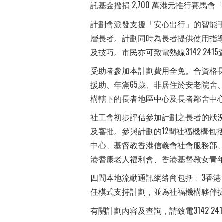
託基金撥捐 2,700 萬港元推行賽馬
計劃會派發支援「安心出行」的智能手機
層長者。計劃同時為長者提供使用指
及技巧。市民亦可致電熱線3142 241
受助者參加本計劃費用全免。合資格
援助、年滿65歲、非居住於安老院舍
構轄下的長者地區中心及長者鄰舍中
社工會初步評估參加計劃之長者的狀
及審批。參與計劃的12間社福機構包
中心、基督教香港信義會社會服務部
港耆康老人福利會、香港基督教女青
四間本地流動通訊網絡商包括﹕3香港、中
任模式支持計劃，並為社福機構夥伴
有關計劃內容及查詢，請致電3142 2