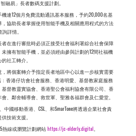
會「智融易」長者數碼支援計劃。
連12個月免費流動通訊基本服務，予約20,000名基
導，協助長者掌握使用智能手機及相關應用程式的方法
5查詢詳情。
長者在進行審批時必須正接受社會福利署綜合社會保障
、未擁有智能手機，並必須經由參與計劃的12間社福機
心的社工轉介。
況，將個案轉介予指定長者地區中心以進一步核實需要
括﹕香港仔坊會社會服務、香港明愛、基督教家庭服務
、基督教靈實協會、香港聖公會福利協會有限公司、香
年會、鄰舍輔導會、救世軍、聖雅各福群會及仁愛堂。
國移動香港、CSL、和SmarTone將透過企業社會責
提供技術支援。
415熱線或瀏覽計劃網站
https://jc-elderly.digital
。