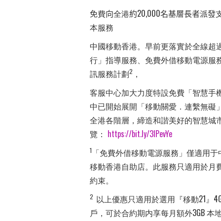
免
費
向
全港
約
20,000
名基層長者派發
本服務
中國移動香港。早前更落實於全線超
行」指導服務、免費外借移動電源服
2
訊服務計劃
，
客服中心加大力度特設免費「智慧手
中已開始展開「移動關愛．連繫無礙」
全港各階層，締造和諧美好的智慧城
覽：
https://bit.ly/3lPevYe
1
「免費外借移動電源服務」僅適用于
移動香港自助店。此服務只適用於月
約束。
2
以上優惠只適用於選用『移動21』4
戶，可於合約期内享每月額外3GB 本