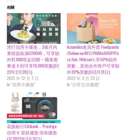
相關
渣打信用卡優惠，3個月內
Asiamiles會員外賣 Foodpanda
累積簽賬滿$20000，可享額
/Deliveroo/KFC/PARKnSHOP/Piz
外$1,000現金回贈 – 國泰萬
za Hut /Watson’s 享50%額外
事達卡則可享10,000里數(到
里數，其他合作商戶可享額
22年2月28日)
外20%里數(到3月31日)
2021 年 12 月 7 日
2022 年 3 月 23 日
In "信用卡優惠"
In "日常生活優惠"
花旗銀行Citibank－Prestige
信用卡 迎新優惠 現有優惠
(至2022年3月31日)