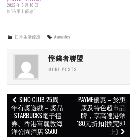
2022 年 3 月 16 日
In "信用卡優惠"
日常生活優惠
Asiamiles
慳錢者聯盟
MORE POSTS
Post
SINO CLUB 25周
PAYME優惠 – 於惠
navigation
年有獎遊戲 – 獎品
康及特色超市品
: STARBUCKS電子禮
牌，享高達港幣
券、香港富麗敦海
180元折扣(換完即
洋公園酒店 $500
止)