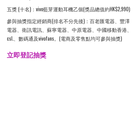
五獎 (十名)：vivo藍芽運動耳機乙個(獎品總值約HK$2,990)
參與抽獎指定經銷商(排名不分先後)：百老匯電器、豐澤
電器、衛訊電訊、蘇寧電器、中原電器、中國移動香港、
csl.、數碼通及vivofans。(電商及零售點均可參與抽獎)
立即登記抽獎