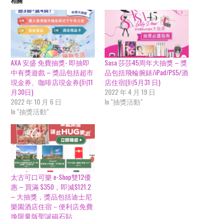
相關
AXA 安盛 免費抽獎- 即抽即
Sasa 莎莎45周年大抽獎 – 獎
中有獎遊戲 – 獎品包括超市
品包括飛輪腕錶/iPad/PS5/酒
現金券、咖啡店現金券(到11
店住宿(到5月31 日)
月30日)
2022 年 4 月 19 日
2022 年 10 月 6 日
In "抽獎活動"
In "抽獎活動"
太古可口可樂 e-Shop雙12優
惠 – 買滿 $350，即減$121.2
– 大抽獎，獎品包括迪士尼
樂園酒店住宿－便利店免費
換限量版聖誕磁石貼