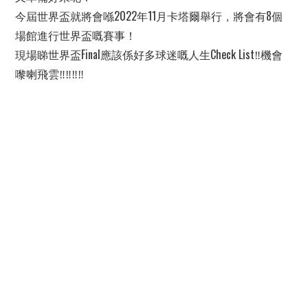
今屆世界盃就將會喺2022年11月卡塔爾舉行，將會有8個
場館進行世界盃嘅賽事！
現場睇世界盃Final應該係好多球迷嘅人生Check List‼機會
嚟喇飛雲‼‼‼‼