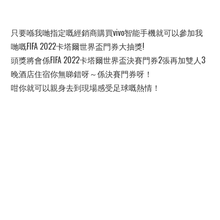
只要喺我哋指定嘅經銷商購買vivo智能手機就可以參加我
哋嘅FIFA 2022卡塔爾世界盃門券大抽獎!
頭獎將會係FIFA 2022卡塔爾世界盃決賽門券2張再加雙人3
晚酒店住宿你無睇錯呀～係決賽門券呀！
咁你就可以親身去到現場感受足球嘅熱情！