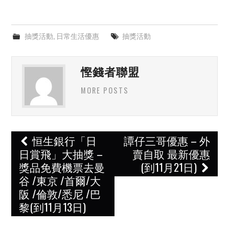
抽獎活動
,
日常生活優惠
抽獎活動
慳錢者聯盟
MORE POSTS
Post
恒生銀行「日
譚仔三哥優惠 – 外
navigation
日賞飛」大抽獎 –
賣自取 最新優惠
獎品免費機票去曼
(到11月21日)
谷 /東京 /首爾/大
阪 /倫敦/悉尼 /巴
黎(到11月13日)