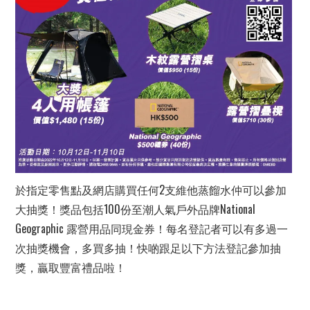
於指定零售點及網店購買任何2支維他蒸餾水仲可以參加
大抽獎！獎品包括100份至潮人氣戶外品牌National
Geographic 露營用品同現金券！每名登記者可以有多過一
次抽獎機會，多買多抽！快啲跟足以下方法登記參加抽
獎，贏取豐富禮品啦！