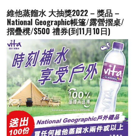
維他蒸餾水 大抽獎2022 – 獎品 –
National Geographic帳篷/露營摺桌/
摺疊櫈/$500 禮券(到11月10日)